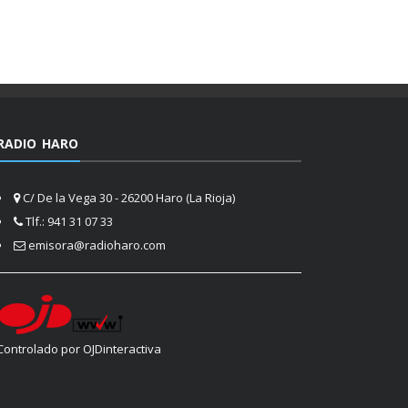
RADIO HARO
C/ De la Vega 30 - 26200 Haro (La Rioja)
Tlf.: 941 31 07 33
emisora@radioharo.com
Controlado por OJDinteractiva