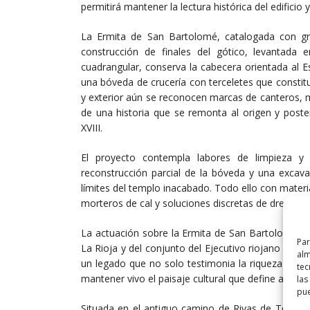
permitirá mantener la lectura histórica del edificio y
La Ermita de San Bartolomé, catalogada con gra
construcción de finales del gótico, levantada 
cuadrangular, conserva la cabecera orientada al 
una bóveda de crucería con terceletes que constit
y exterior aún se reconocen marcas de canteros, me
de una historia que se remonta al origen y poste
XVIII.
El proyecto contempla labores de limpieza y 
reconstrucción parcial de la bóveda y una excava
límites del templo inacabado. Todo ello con materi
morteros de cal y soluciones discretas de drenaje pa
La actuación sobre la Ermita de San Bartolomé de
Par
La Rioja y del conjunto del Ejecutivo riojano por c
alm
un legado que no solo testimonia la riqueza artís
tec
mantener vivo el paisaje cultural que define a La Ri
las
pue
Situada en el antiguo camino de Rivas de Tereso 