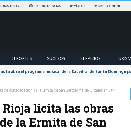
L RASTRILLO
FOTODENUNCIAS
VÍDEOS
RADIO ONLINE
DEPORTES
SUCESOS
SERVICIOS
TURIS
flauta abre el programa musical de la Catedral de Santo Domingo 
bras de consolidación de la Ermita de San Bartolomé de Orzales en San
Rioja licita las obras
de la Ermita de San