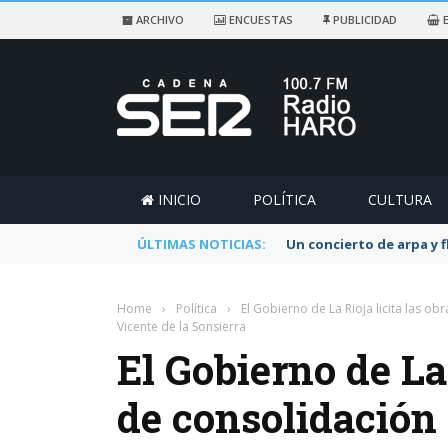
ARCHIVO
ENCUESTAS
PUBLICIDAD
E
INICIO
POLÍTICA
CULTURA
ÚLTIMAS NOTICIAS:
Un concierto de arpa y 
Home
›
Política
›
El Gobierno de La Rioja licita las o
Vicente de la Sonsierra
El Gobierno de La 
de consolidación 