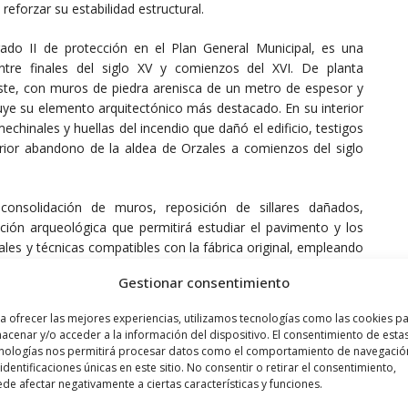
 reforzar su estabilidad estructural.
do II de protección en el Plan General Municipal, es una
entre finales del siglo XV y comienzos del XVI. De planta
Este, con muros de piedra arenisca de un metro de espesor y
uye su elemento arquitectónico más destacado. En su interior
chinales y huellas del incendio que dañó el edificio, testigos
rior abandono de la aldea de Orzales a comienzos del siglo
consolidación de muros, reposición de sillares dañados,
ción arqueológica que permitirá estudiar el pavimento y los
ales y técnicas compatibles con la fábrica original, empleando
ra proteger el conjunto frente a la lluvia.
Gestionar consentimiento
 Orzales se enmarca en la labor continuada del Gobierno de
a ofrecer las mejores experiencias, utilizamos tecnologías como las cookies p
onservar y poner en valor el patrimonio histórico de la región,
acenar y/o acceder a la información del dispositivo. El consentimiento de esta
tica y constructiva del pasado, sino que también contribuye a
nologías nos permitirá procesar datos como el comportamiento de navegació
oja.
 identificaciones únicas en este sitio. No consentir o retirar el consentimiento,
de afectar negativamente a ciertas características y funciones.
a Peciña, entre viñedos y laderas del Ebro, la ermita de San