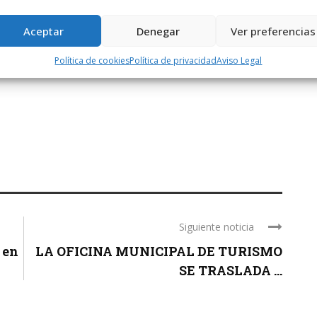
ención su dignidad arquitectónica y su presencia como hito
Aceptar
Denegar
Ver preferencias
Política de cookies
Política de privacidad
Aviso Legal
Siguiente noticia
 en
LA OFICINA MUNICIPAL DE TURISMO
SE TRASLADA ...