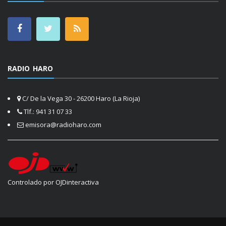
RADIO HARO
C/ De la Vega 30 - 26200 Haro (La Rioja)
Tlf.: 941 31 07 33
emisora@radioharo.com
Controlado por OJDinteractiva