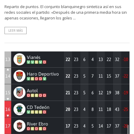
Reparto de puntos. El conjunto blanquinegro sintetiza así en sus
redes sociales el partido: «Después de una primera media hora sin
apenas ocasiones, llegaron los goles ...
LEER MÁS