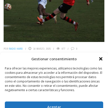
POR
RADIO HARO
16 MARZO, 2025
877
0
«Partidazo» del Haro Deportivo frente a La
Gestionar consentimiento
Calzada (1-3)
Para ofrecer las mejores experiencias, utilizamos tecnologías como las
Adrián Pérez, Zunzu y Ahmed marcaron para los jarreros. (Foto:
cookies para almacenar y/o acceder a la información del dispositivo. El
Redes sociales de La Calzada)
consentimiento de estas tecnologías nos permitirá procesar datos
como el comportamiento de navegación o las identificaciones únicas
LEER MÁS
en este sitio. No consentir o retirar el consentimiento, puede afectar
negativamente a ciertas características y funciones.
Aceptar