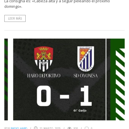
La consigna es: «Cabeza alta y a seguir peleando el próximo
domingo».
LEER MÁS
POR
RADIO HARO
31 MARZO, 2025
930
0