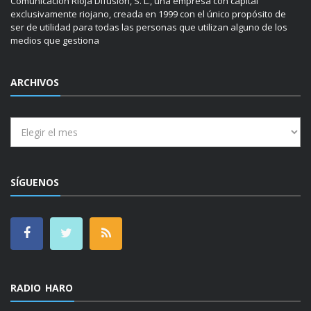
El sitio en el que se encuentra es propiedad del Grupo de
Comunicación Rioja Difusión, S. L., una empresa con capital
exclusivamente riojano, creada en 1999 con el único propósito de
ser de utilidad para todas las personas que utilizan alguno de los
medios que gestiona
ARCHIVOS
Archivos
SÍGUENOS
RADIO HARO