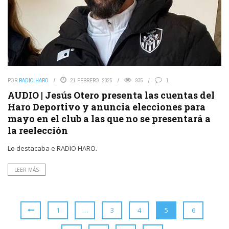
POR
RADIO HARO
21 FEBRERO, 2025
935
1
AUDIO | Jesús Otero presenta las cuentas del
Haro Deportivo y anuncia elecciones para
mayo en el club a las que no se presentará a
la reelección
Lo destacaba e RADIO HARO.
LEER MÁS
1
…
3
4
5
6