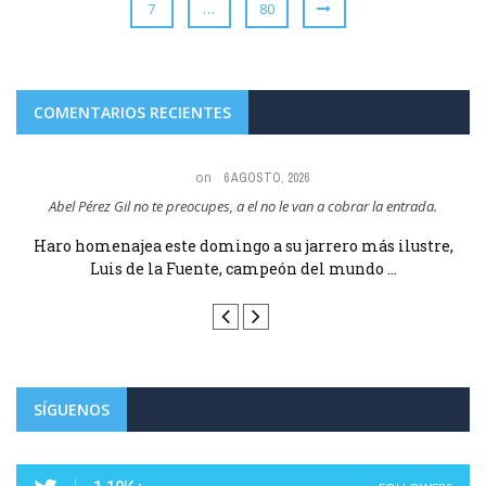
7
…
80
COMENTARIOS RECIENTES
on
6 AGOSTO, 2026
Maria Angeles Lugel Y que pasa porque le aplaudiera? VIVA RUBIALES Y
VIVA LUIS DE LA ...
E
Haro homenajea este domingo a su jarrero más ilustre,
Luis de la Fuente, campeón del mundo ...
SÍGUENOS