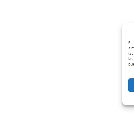
Par
alm
tec
las
pue