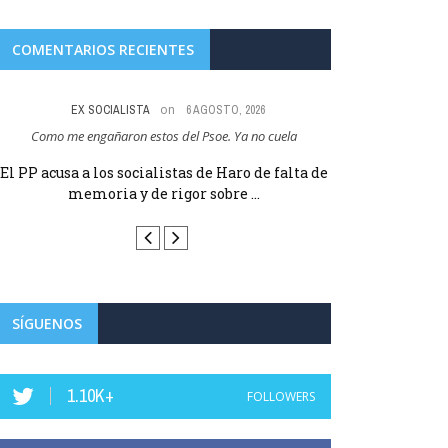
COMENTARIOS RECIENTES
on
EX SOCIALISTA
6 AGOSTO, 2026
EX SOC
Como me engañaron estos del Psoe. Ya no cuela
Lo que queda del Psoe 
El PP acusa a los socialistas de Haro de falta de
El Partido Popu
memoria y de rigor sobre ...
del alcalde 
r
SÍGUENOS
1.10K+
FOLLOWERS