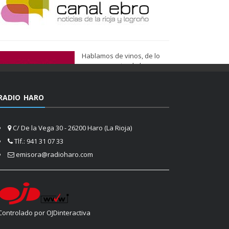
Hablamos de vinos, de lo
que nos gusta, de lo que
tenemos más cerca, de lo
que vemos cada día
cuando nos asomamos a la
RADIO HARO
vida.
Ser de Vinos
C/ De la Vega 30 - 26200 Haro (La Rioja)
Tlf.: 941 31 07 33
emisora@radioharo.com
Controlado por OJDinteractiva