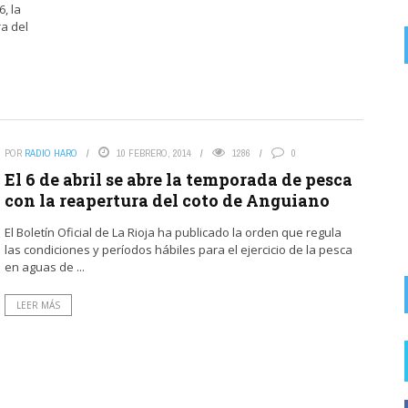
, la
ra del
on
5 AGOSTO, 2026
Lo que no entiendo es que se le va a hacer un homenaje y
van ...
POR
RADIO HARO
10 FEBRERO, 2014
1286
0
Haro homenajea este domingo a su jarrero más
El 6 de abril se abre la temporada de pesca
ilustre, Luis de la Fuente, campeón del mundo
con la reapertura del coto de Anguiano
...
El Boletín Oficial de La Rioja ha publicado la orden que regula
las condiciones y períodos hábiles para el ejercicio de la pesca
en aguas de ...
LEER MÁS