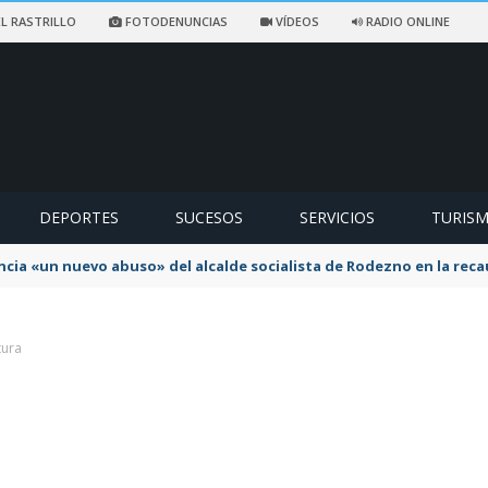
L RASTRILLO
FOTODENUNCIAS
VÍDEOS
RADIO ONLINE
DEPORTES
SUCESOS
SERVICIOS
TURIS
ncia «un nuevo abuso» del alcalde socialista de Rodezno en la reca
tura