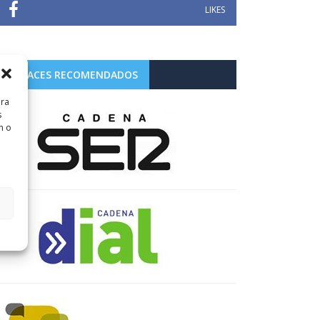
LIKES
ENLACES RECOMENDADOS
ara
s
n o