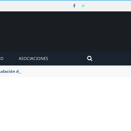
MO
ASOCIACIONES
udación de la tasa de aguas y basuras