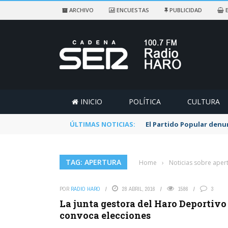
ARCHIVO
ENCUESTAS
PUBLICIDAD
E
INICIO
POLÍTICA
CULTURA
ÚLTIMAS NOTICIAS:
El Partido Popular denu
TAG: APERTURA
Home
›
Noticias sobre aper
POR
RADIO HARO
28 ABRIL, 2016
1586
3
La junta gestora del Haro Deportivo
convoca elecciones