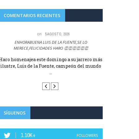
COMENTARIOS RECIENTES
on
5 AGOSTO, 2026
ENHORABUENA LUIS DE LA FUENTE,SE LO
Lo que no entiendo
MERECE,FELICIDADES HARO 👏👏👏👏👏👏
Haro homenajea este domingo a su jarrero más
Haro homenajea 
ilustre, Luis de la Fuente, campeón del mundo
ilustre, Luis d
...
SÍGUENOS
1.10K+
FOLLOWERS