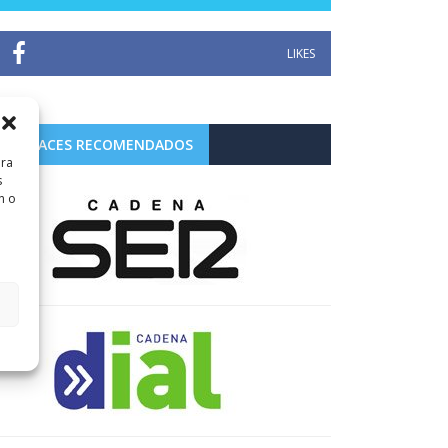
LIKES
ENLACES RECOMENDADOS
ara
s
n o