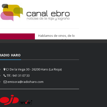
Hablamos de vinos, de lo
que nos gusta, de lo que
tenemos más cerca, de lo
que vemos cada día
cuando nos asomamos a la
RADIO HARO
vida.
Ser de Vinos
C/ De la Vega 30 - 26200 Haro (La Rioja)
Tlf.: 941 31 07 33
emisora@radioharo.com