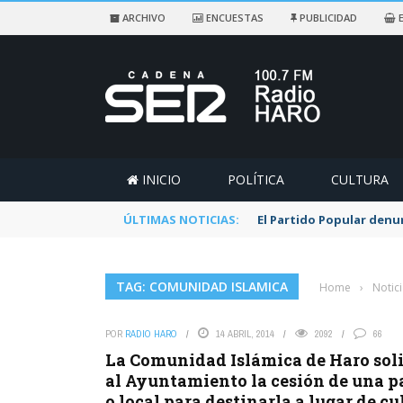
ARCHIVO
ENCUESTAS
PUBLICIDAD
E
INICIO
POLÍTICA
CULTURA
ÚLTIMAS NOTICIAS:
El Partido Popular denu
TAG: COMUNIDAD ISLAMICA
Home
›
Notic
POR
RADIO HARO
14 ABRIL, 2014
2092
66
La Comunidad Islámica de Haro soli
al Ayuntamiento la cesión de una p
o local para destinarla a lugar de cu