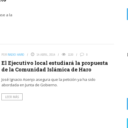
ase a la
on
LLADO
5 AGOSTO, 2026
El lobo con piel de cordero más falso que un caballo de
madera .
El Partido Popular denuncia «un nuevo abuso»
POR
RADIO HARO
14 ABRIL, 2014
1130
0
del alcalde socialista de Rodezno en la
El Ejecutivo local estudiará la propuesta
recaudación de ...
de la Comunidad Islámica de Haro
José Ignacio Asenjo asegura que la petición ya ha sido
abordada en Junta de Gobierno.
LEER MÁS