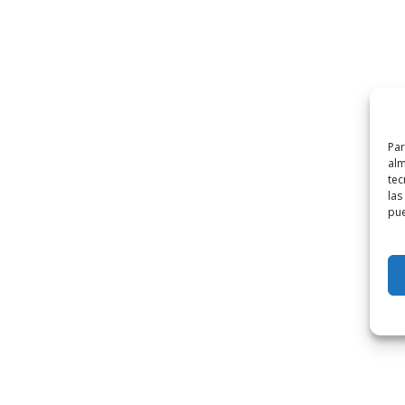
Par
alm
tec
las
pue