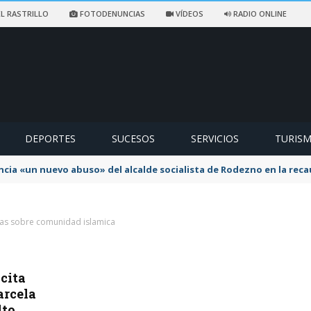
L RASTRILLO
FOTODENUNCIAS
VÍDEOS
RADIO ONLINE
DEPORTES
SUCESOS
SERVICIOS
TURIS
ncia «un nuevo abuso» del alcalde socialista de Rodezno en la reca
ias sobre comunidad islamica
cita
arcela
lto