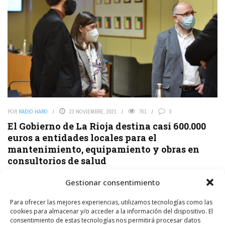
POR
RADIO HARO
23 NOVIEMBRE, 2021
761
0
El Gobierno de La Rioja destina casi 600.000
euros a entidades locales para el
mantenimiento, equipamiento y obras en
consultorios de salud
El Gobierno de La Rioja, a través de la Consejería de Salud, ha
Gestionar consentimiento
destinado este 2021 598.614,29 euros a las entidades locales para
su mantenimiento, equipamiento ...
Para ofrecer las mejores experiencias, utilizamos tecnologías como las
cookies para almacenar y/o acceder a la información del dispositivo. El
LEER MÁS
consentimiento de estas tecnologías nos permitirá procesar datos