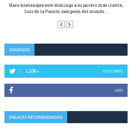
este domingo a su jarrero más ilustre,
Haro homenajea este
la Fuente, campeón del mundo ...
Luis de la Fu
SÍGUENOS
1.10K+
FOLLOWERS
LIKES
ENLACES RECOMENDADOS