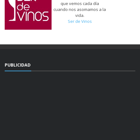
que vemos cada día
cuando nos asomamos a la
vida.
Ser de Vinos
PUBLICIDAD