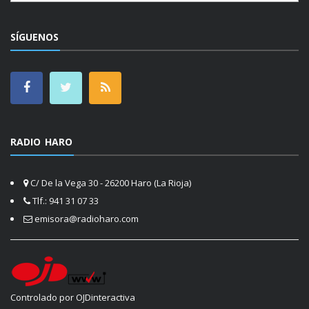
SÍGUENOS
RADIO HARO
C/ De la Vega 30 - 26200 Haro (La Rioja)
Tlf.: 941 31 07 33
emisora@radioharo.com
Controlado por OJDinteractiva