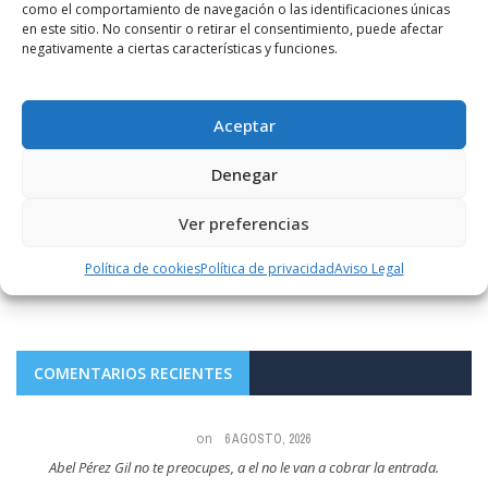
como el comportamiento de navegación o las identificaciones únicas
en este sitio. No consentir o retirar el consentimiento, puede afectar
negativamente a ciertas características y funciones.
POR
RADIO HARO
2 MAYO, 2016
1176
0
El Gobierno de La Rioja invierte 25.000 euros
Aceptar
en la remodelación de los consultorios de
Villarta-Quintana y Grañón
Denegar
José Ignacio Ceniceros ha visitado ambas localidades para
Ver preferencias
comprobar el resultado de los trabajos de mejora.
Política de cookies
Política de privacidad
Aviso Legal
LEER MÁS
COMENTARIOS RECIENTES
on
6 AGOSTO, 2026
te preocupes, a el no le van a cobrar la entrada.
Maria Angeles Lugel Y que