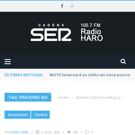
ÚLTIMAS NOTICIAS:
Rescatado un ciclista accidentado en un 
TAG: FRACKING NO
Home
›
Noticias sobre fracking no
Asociaciones
General
POR
RADIO HARO
4 JULIO, 2013
852
0