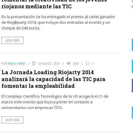
riojanos mediante las TIC
s desde ...
accesos a la calle San Felices desde ...
En la presentación se ha entregado el premio al cartel ganador
de Rioj@party 2014, que incluye dos entradas al evento y un
cheque de 240 euros.
LEER MÁS
POR
RADIO HARO
14 MARZO, 2014
1059
2
La Jornada Loading Riojarty 2014
analizará la capacidad de las TIC para
fomentar la empleabilidad
El Complejo Científico Tecnológico de la UR acogerá el 21 de
marzo este evento que busca poner en contacto a
universitarios con empresas TICS.
LEER MÁS