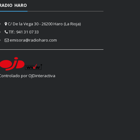
RADIO HARO
C/ De la Vega 30 - 26200 Haro (La Rioja)
Tlf.: 941 31 07 33
emisora@radioharo.com
Controlado por OJDinteractiva