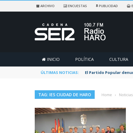
ARCHIVO
ENCUESTAS
PUBLICIDAD
E
INICIO
POLÍTICA
CULTURA
ÚLTIMAS NOTICIAS:
El Partido Popular denu
TAG: IES CIUDAD DE HARO
Home
›
Noticias
on
CARLOS
5 AGOSTO,
Y que siempre hablen los "l
El Ayuntamiento de Haro abre la