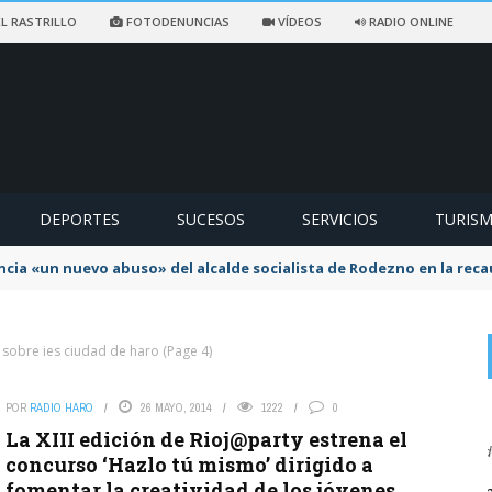
L RASTRILLO
FOTODENUNCIAS
VÍDEOS
RADIO ONLINE
DEPORTES
SUCESOS
SERVICIOS
TURIS
ncia «un nuevo abuso» del alcalde socialista de Rodezno en la reca
 sobre ies ciudad de haro
(Page 4)
POR
RADIO HARO
26 MAYO, 2014
1222
0
on
 2026
???
5 AGOSTO, 2026
La XIII edición de Rioj@party estrena el
istos"
Sigo diciendo si era necesario romper el campo de fútbol
concurso ‘Hazlo tú mismo’ dirigido a
fomentar la creatividad de los jóvenes
 escalera y los
El Ayuntamiento de Haro abre la escalera y los