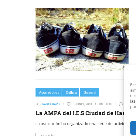
Par
alm
Asociaciones
Cultura
General
tec
las
POR
RADIO HARO
3 JUNIO, 2013
1218
1
pue
La AMPA del I.E.S Ciudad de Haro co
La asociación ha organizado una serie de actividades 