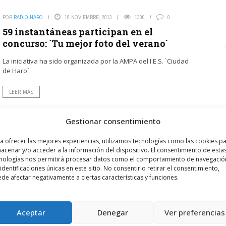
POR
RADIO HARO
18 NOVIEMBRE, 2013
1300
0
59 instantáneas participan en el
concurso: `Tu mejor foto del verano´
La iniciativa ha sido organizada por la AMPA del I.E.S. `Ciudad
de Haro´.
LEER MÁS
Gestionar consentimiento
a ofrecer las mejores experiencias, utilizamos tecnologías como las cookies p
acenar y/o acceder a la información del dispositivo. El consentimiento de esta
nologías nos permitirá procesar datos como el comportamiento de navegació
 identificaciones únicas en este sitio. No consentir o retirar el consentimiento,
de afectar negativamente a ciertas características y funciones.
laborará en Riojaparty 2013
dirigidas a los padres y madres
Aceptar
Denegar
Ver preferencias