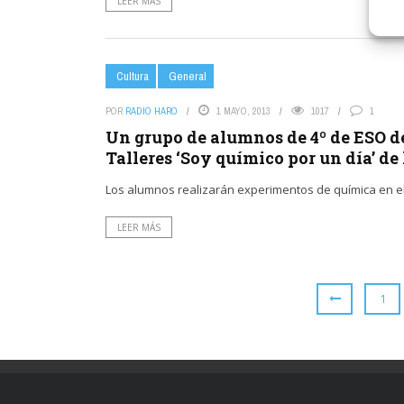
LEER MÁS
Cultura
General
POR
RADIO HARO
1 MAYO, 2013
1017
1
Un grupo de alumnos de 4º de ESO de
Talleres ‘Soy químico por un día’ de
Los alumnos realizarán experimentos de química en el 
LEER MÁS
1