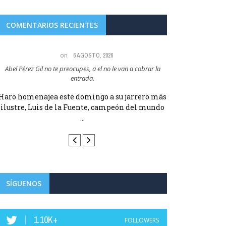
COMENTARIOS RECIENTES
on
6 AGOSTO, 2026
Abel Pérez Gil no te preocupes, a el no le van a cobrar la
Maria Angeles Lugel
entrada.
RUBIAL
Haro homenajea este domingo a su jarrero más
Haro homenajea 
ilustre, Luis de la Fuente, campeón del mundo
ilustre, Luis d
...
SÍGUENOS
1.10K+
FOLLOWERS