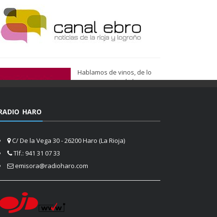
Hablamos de vinos, de lo
que nos gusta, de lo que
tenemos más cerca, de lo
que vemos cada día
cuando nos asomamos a la
RADIO HARO
vida.
Ser de Vinos
C/ De la Vega 30 - 26200 Haro (La Rioja)
Tlf.: 941 31 07 33
emisora@radioharo.com