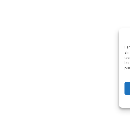
Par
alm
tec
las
pue