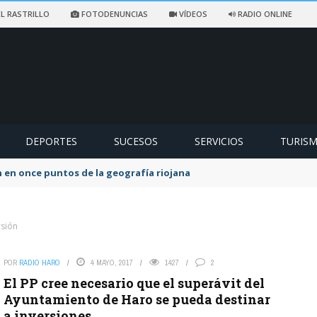
L RASTRILLO
FOTODENUNCIAS
VÍDEOS
RADIO ONLINE
DEPORTES
SUCESOS
SERVICIOS
TURIS
 en once puntos de la geografía riojana
rsión
POR
RADIO HARO
4 MAYO, 2017
1427
2
El PP cree necesario que el superávit del
Ayuntamiento de Haro se pueda destinar
a inversiones