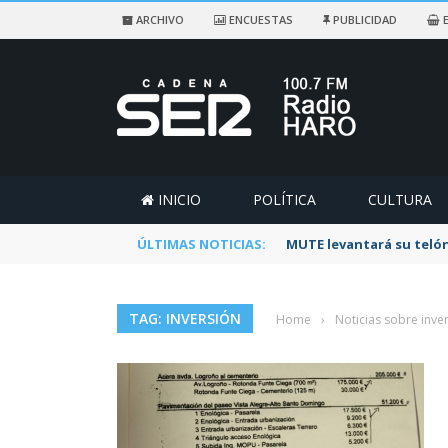
ARCHIVO
ENCUESTAS
PUBLICIDAD
E
INICIO
POLÍTICA
CULTURA
ÚLTIMAS NOTICIAS:
MUTE levantará su telón
TAG: INVERSIÓN
Home
›
Noticias sobre inve