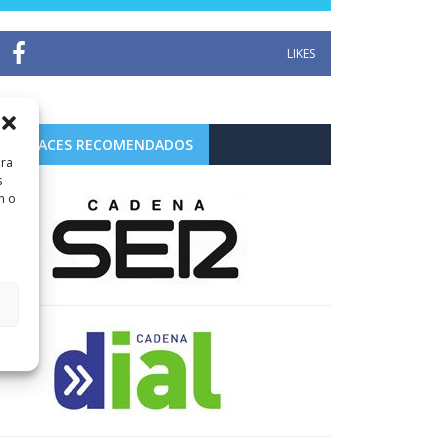
LIKES
ENLACES RECOMENDADOS
ara
s
n o