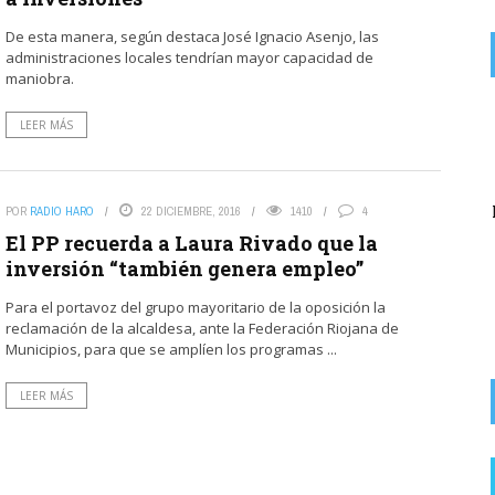
De esta manera, según destaca José Ignacio Asenjo, las
administraciones locales tendrían mayor capacidad de
maniobra.
on
EX SOCIALISTA
6 AGOSTO, 2026
LEER MÁS
Lo que queda del Psoe a lo suyo. La lio yo y la culpa de los ...
El Partido Popular denuncia «un nuevo abuso»
del alcalde socialista de Rodezno en la
POR
RADIO HARO
22 DICIEMBRE, 2016
1410
4
recaudación de ...
El PP recuerda a Laura Rivado que la
inversión “también genera empleo”
Para el portavoz del grupo mayoritario de la oposición la
reclamación de la alcaldesa, ante la Federación Riojana de
Municipios, para que se amplíen los programas ...
LEER MÁS