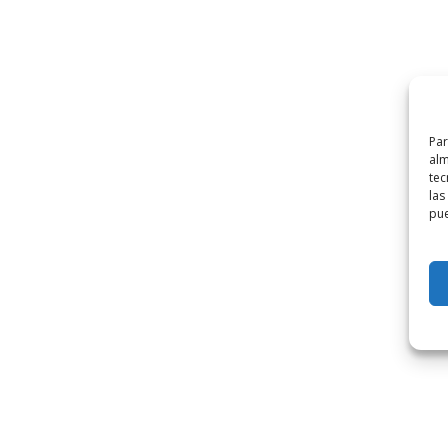
Par
alm
tec
las
pue