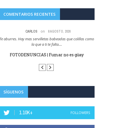
COMENTARIOS RECIENTES
on
CARLOS
8 AGOSTO, 2026
Te aburres. Hay mas servilletas babeadas que colillas como
Y esto es como cuan
la que a ti te falta....
que cer
FOTODENUNCIAS | Fumar no es güay
FOTODENUN
SÍGUENOS
1.10K+
FOLLOWERS