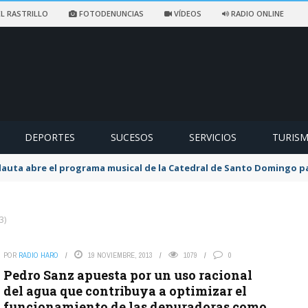
L RASTRILLO
FOTODENUNCIAS
VÍDEOS
RADIO ONLINE
DEPORTES
SUCESOS
SERVICIOS
TURIS
flauta abre el programa musical de la Catedral de Santo Domingo 
3)
POR
RADIO HARO
19 NOVIEMBRE, 2013
1079
0
Pedro Sanz apuesta por un uso racional
del agua que contribuya a optimizar el
funcionamiento de las depuradoras como