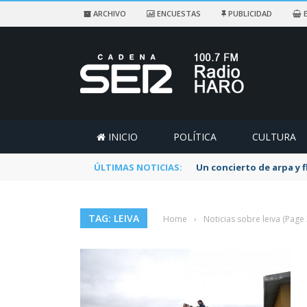
ARCHIVO
ENCUESTAS
PUBLICIDAD
E
INICIO
POLÍTICA
CULTURA
ÚLTIMAS NOTICIAS:
Un concierto de arpa y 
TAG: LEIVA
Home
›
Noticias sobre leiva
(Page 