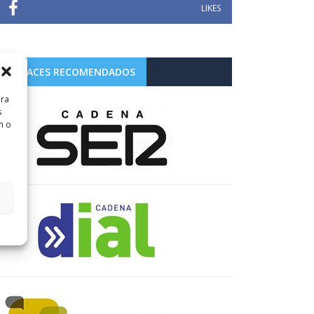
LIKES
ENLACES RECOMENDADOS
ara
s
n o