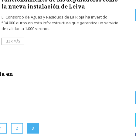
la nueva instalación de Leiva
El Consorcio de Aguas y Residuos de La Rioja ha invertido
534.000 euros en esta infraestructura que garantiza un servicio
de calidad a 1.000 vecinos.
on
ZASCARIAS DEL EBRO ALTO.
8 AGOSTO, 2026
La foto puede ser de la China. Centrarse en la guarrerías de
LEER MÁS
los fumadores insolidarios que ...
FOTODENUNCIAS | Fumar no es güay
da en
1
2
3