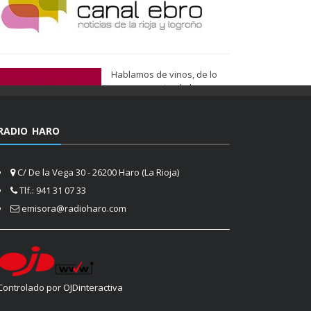
Hablamos de vinos, de lo
que nos gusta, de lo que
tenemos más cerca, de lo
que vemos cada día
cuando nos asomamos a la
RADIO HARO
vida.
Ser de Vinos
C/ De la Vega 30 - 26200 Haro (La Rioja)
Tlf.: 941 31 07 33
emisora@radioharo.com
Controlado por OJDinteractiva