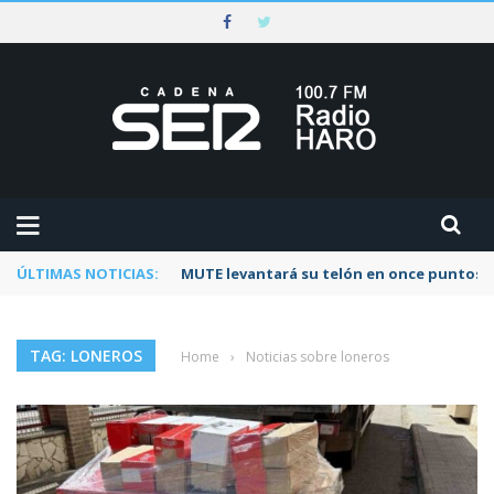
ÚLTIMAS NOTICIAS:
MUTE levantará su telón en once puntos d
TAG: LONEROS
Home
›
Noticias sobre loneros