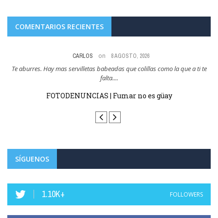
COMENTARIOS RECIENTES
on
CARLOS
8 AGOSTO, 2026
res
Te aburres. Hay mas servilletas babeadas que colillas como la que a ti te
Y
falta....
FOTODENUNCIAS | Fumar no es güay
SÍGUENOS
1.10K+
FOLLOWERS