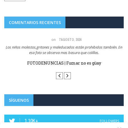
COMENTARIOS RECIENTES
on
7 AGOSTO, 2026
a,
Los niños molestos,gritones y maleducados están prohibidos también. En
esa foto se observa mas basura que colillas.
sin
FOTODENUNCIAS | Fumar no es güay
SÍGUENOS
1.10K+
FOLLOWERS