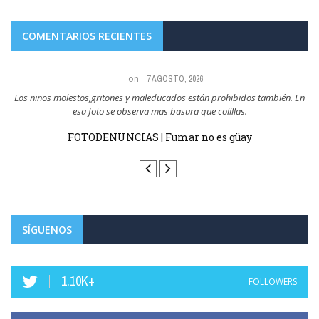
COMENTARIOS RECIENTES
on
7 AGOSTO, 2026
a,
Los niños molestos,gritones y maleducados están prohibidos también. En
esa foto se observa mas basura que colillas.
sin
FOTODENUNCIAS | Fumar no es güay
SÍGUENOS
1.10K+
FOLLOWERS