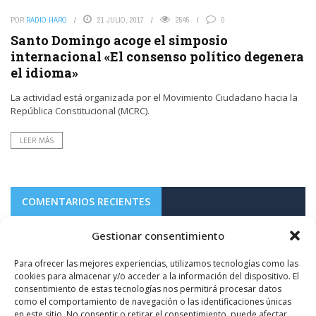
POR
RADIO HARO
21 JULIO, 2017
2545
0
Santo Domingo acoge el simposio
internacional «El consenso político degenera
el idioma»
La actividad está organizada por el Movimiento Ciudadano hacia la
República Constitucional (MCRC).
LEER MÁS
COMENTARIOS RECIENTES
Gestionar consentimiento
on
CARLOS
8 AGOSTO, 2026
res
Te aburres. Hay mas servilletas babeadas que colillas como la que a ti te
Y
Para ofrecer las mejores experiencias, utilizamos tecnologías como las
falta....
cookies para almacenar y/o acceder a la información del dispositivo. El
consentimiento de estas tecnologías nos permitirá procesar datos
FOTODENUNCIAS | Fumar no es güay
como el comportamiento de navegación o las identificaciones únicas
en este sitio. No consentir o retirar el consentimiento, puede afectar