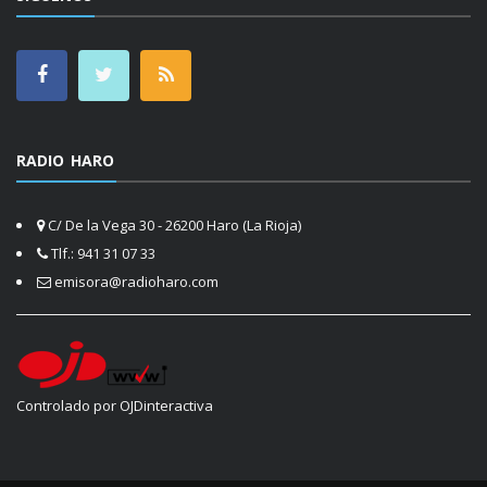
RADIO HARO
C/ De la Vega 30 - 26200 Haro (La Rioja)
Tlf.: 941 31 07 33
emisora@radioharo.com
Controlado por OJDinteractiva