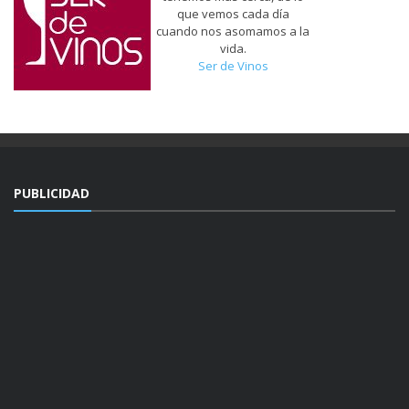
que vemos cada día
cuando nos asomamos a la
vida.
Ser de Vinos
PUBLICIDAD