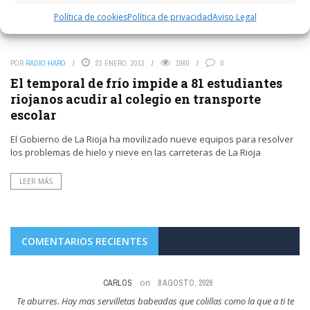
Política de cookies
Política de privacidad
Aviso Legal
General
Sucesos
POR
RADIO HARO
23 ENERO, 2013
1960
0
El temporal de frío impide a 81 estudiantes
riojanos acudir al colegio en transporte
escolar
El Gobierno de La Rioja ha movilizado nueve equipos para resolver
los problemas de hielo y nieve en las carreteras de La Rioja
LEER MÁS
COMENTARIOS RECIENTES
on
CARLOS
8 AGOSTO, 2026
res
Te aburres. Hay mas servilletas babeadas que colillas como la que a ti te
Y