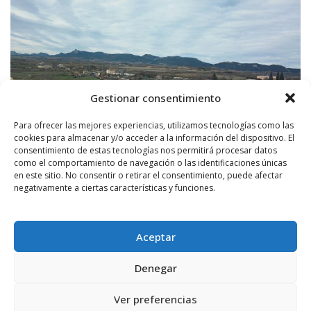
Gestionar consentimiento
Para ofrecer las mejores experiencias, utilizamos tecnologías como las
cookies para almacenar y/o acceder a la información del dispositivo. El
consentimiento de estas tecnologías nos permitirá procesar datos
como el comportamiento de navegación o las identificaciones únicas
POR
RADIO HARO
17 ENERO, 2016
1174
0
en este sitio. No consentir o retirar el consentimiento, puede afectar
negativamente a ciertas características y funciones.
El temporal de frío y nieve no origina
grandes complicaciones en La Rioja Alta
Los copos cuajaron, tan sólo, en los puntos altos de la geografía
Aceptar
riojalteña.
Denegar
LEER MÁS
Ver preferencias