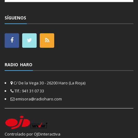
SÍGUENOS
RADIO HARO
C/ De la Vega 30 - 26200 Haro (La Rioja)
Tlf.: 941 31 07 33
emisora@radioharo.com
Controlado por OJDinteractiva