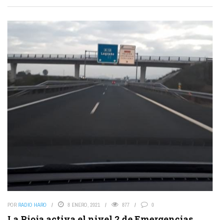
POR
RADIO HARO
8 ENERO, 2021
877
0
La Rioja activa el nivel 2 de Emergencias