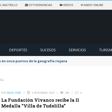
L RASTRILLO
FOTODENUNCIAS
VÍDEOS
RADIO ONLINE
DEPORTES
SUCESOS
SERVICIOS
TURIS
 en once puntos de la geografía riojana
lla
POR
RADIO HARO
2 NOVIEMBRE, 2014
996
0
La Fundación Vivanco recibe la II
Medalla “Villa de Tudelilla”