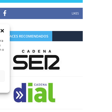
LIKES
ENLACES RECOMENDADOS
ara
s
n o