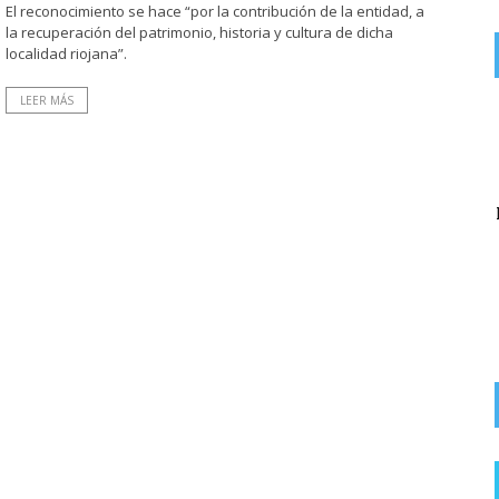
El reconocimiento se hace “por la contribución de la entidad, a
la recuperación del patrimonio, historia y cultura de dicha
localidad riojana”.
LEER MÁS
on
EX SOCIALISTA
6 AGOSTO, 2026
Lo que queda del Psoe a lo suyo. La lio yo y la culpa de los ...
El Partido Popular denuncia «un nuevo abuso»
del alcalde socialista de Rodezno en la
recaudación de ...