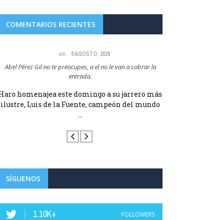
COMENTARIOS RECIENTES
on
6 AGOSTO, 2026
Abel Pérez Gil no te preocupes, a el no le van a cobrar la
Maria Angeles Lugel
entrada.
RUBIAL
Haro homenajea este domingo a su jarrero más
Haro homenajea 
ilustre, Luis de la Fuente, campeón del mundo
ilustre, Luis d
...
SÍGUENOS
1.10K+
FOLLOWERS