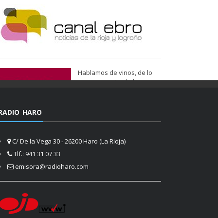
Hablamos de vinos, de lo
que nos gusta, de lo que
tenemos más cerca, de lo
que vemos cada día
cuando nos asomamos a la
RADIO HARO
vida.
Ser de Vinos
C/ De la Vega 30 - 26200 Haro (La Rioja)
Tlf.: 941 31 07 33
emisora@radioharo.com