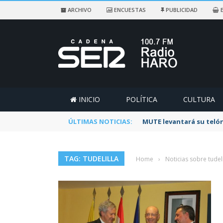
ARCHIVO
ENCUESTAS
PUBLICIDAD
E
INICIO
POLÍTICA
CULTURA
ÚLTIMAS NOTICIAS:
MUTE levantará su telón
TAG: TUDELILLA
Home
›
Noticias sobre tudeli