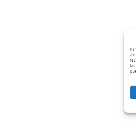
Par
alm
tec
las
pue