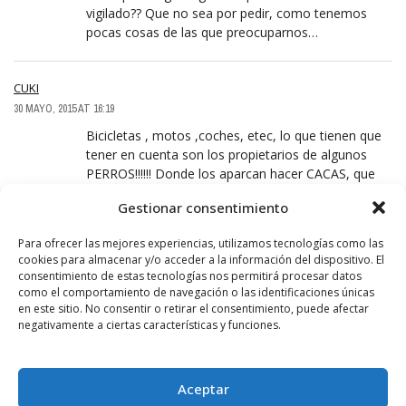
vigilado?? Que no sea por pedir, como tenemos
pocas cosas de las que preocuparnos…
CUKI
30 MAYO, 2015 AT 16:19
Bicicletas , motos ,coches, etec, lo que tienen que
tener en cuenta son los propietarios de algunos
PERROS!!!!!! Donde los aparcan hacer CACAS, que
vergüenza en el parque de la C/ El Mazo, hoy
Gestionar consentimiento
estando con mis nietos en los columpios, mi nieto y
yo nos hemos tropezado con una CACA de
Para ofrecer las mejores experiencias, utilizamos tecnologías como las
perrooooo ,ya OS podéis imaginar el resultado, se
cookies para almacenar y/o acceder a la información del dispositivo. El
tiene que ser muy muy mala persona llevar a su
consentimiento de estas tecnologías nos permitirá procesar datos
perrito a hacer CACAS a un parque infantil,!!!!!! el
como el comportamiento de navegación o las identificaciones únicas
perrito no es el culpable es su dueño!!!!! Pobre
en este sitio. No consentir o retirar el consentimiento, puede afectar
perrito tener un dueño tan malo !!!!!!!
negativamente a ciertas características y funciones.
PATATA
Aceptar
31 MAYO, 2015 AT 09:30