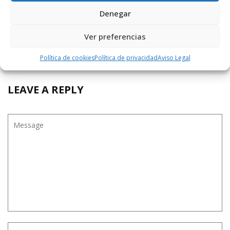
Denegar
De acuerdo contigo. Sobre esto, se tiende a
generalizar, pero he de decir que yo tambien veo a
personas que retiran las cacas de sus perros, y no
Ver preferencias
solo cuando ven que les miran. No se si seran mas
los unos o los otros. Lo digo sin tener animales.
Política de cookies
Política de privacidad
Aviso Legal
LEAVE A REPLY