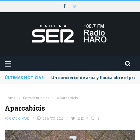
ÚLTIMAS NOTICIAS:
Un concierto de arpa y flauta abre el pr
Home
›
Fotodenuncias
›
Aparcabicis
Aparcabicis
POR
RADIO HARO
29 MAYO, 2015
1012
8