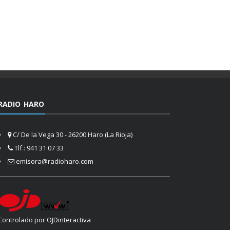
RADIO HARO
C/ De la Vega 30 - 26200 Haro (La Rioja)
Tlf.: 941 31 07 33
emisora@radioharo.com
Controlado por OJDinteractiva