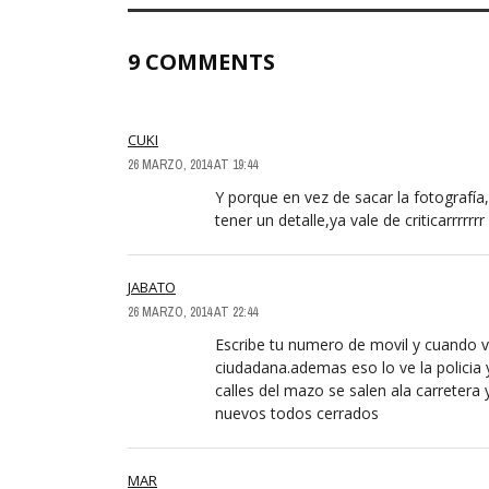
9 COMMENTS
CUKI
26 MARZO, 2014 AT 19:44
Y porque en vez de sacar la fotografía
tener un detalle,ya vale de criticarrrrrrr
JABATO
26 MARZO, 2014 AT 22:44
Escribe tu numero de movil y cuando 
ciudadana.ademas eso lo ve la policia y
calles del mazo se salen ala carretera
nuevos todos cerrados
MAR