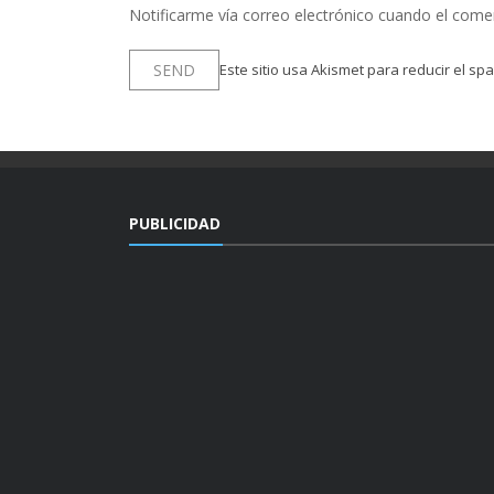
Notificarme vía correo electrónico cuando el come
Este sitio usa Akismet para reducir el sp
PUBLICIDAD