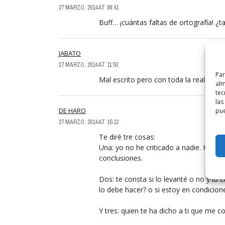
27 MARZO, 2014 AT 08:41
Buff… ¡cuántas faltas de ortografía! ¿
JABATO
27 MARZO, 2014 AT 11:53
Par
Mal escrito pero con toda la realidad 
alm
tec
las
DE HARO
pue
27 MARZO, 2014 AT 15:12
Te diré tre cosas:
Una: yo no he criticado a nadie. He m
conclusiones.
Dos: te consta si lo levanté o no y lo c
lo debe hacer? o si estoy en condicion
Y tres: quien te ha dicho a ti que me 