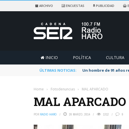
ARCHIVO
ENCUESTAS
PUBLICIDAD
E
INICIO
POLÍTICA
CULTURA
ÚLTIMAS NOTICIAS:
Un hombre de 91 años re
Home
›
Fotodenuncias
›
MAL APARCADO
MAL APARCADO
POR
RADIO HARO
26 MARZO, 2014
1312
9