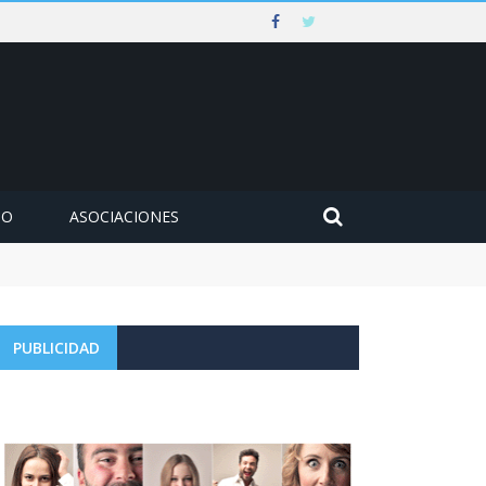
MO
ASOCIACIONES
 contra un muro en Ezcaray
PUBLICIDAD