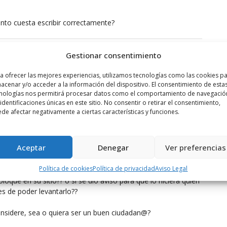
tanto cuesta escribir correctamente?
Gestionar consentimiento
a ofrecer las mejores experiencias, utilizamos tecnologías como las cookies p
por delante
acenar y/o acceder a la información del dispositivo. El consentimiento de esta
nologías nos permitirá procesar datos como el comportamiento de navegació
 identificaciones únicas en este sitio. No consentir o retirar el consentimiento,
de afectar negativamente a ciertas características y funciones.
Aceptar
Denegar
Ver preferencias
andado la foto y he dejado que cada uno saque sus propias
Política de cookies
Política de privacidad
Aviso Legal
oloqué en su sitio?? o si se dio aviso para que lo hiciera quien
es de poder levantarlo??
considere, sea o quiera ser un buen ciudadan@?