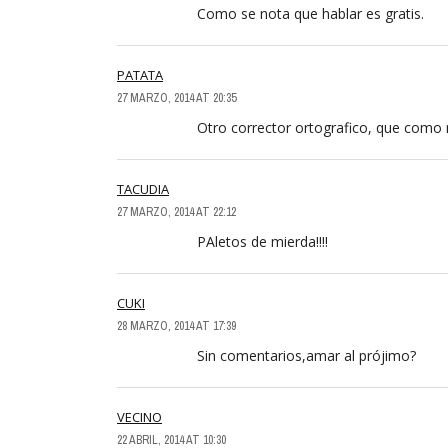
Como se nota que hablar es gratis.
PATATA
27 MARZO, 2014 AT 20:35
Otro corrector ortografico, que como n
TACUDIA
27 MARZO, 2014 AT 22:12
PAletos de mierda!!!!
CUKI
28 MARZO, 2014 AT 17:39
Sin comentarios,amar al prójimo?
VECINO
22 ABRIL, 2014 AT 10:30