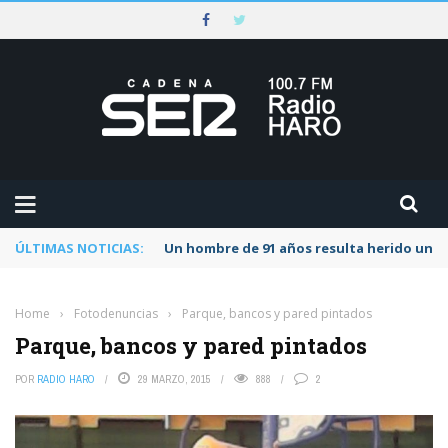
ÚLTIMAS NOTICIAS:
Un hombre de 91 años resulta herido una s
Home
›
Fotodenuncias
›
Parque, bancos y pared pintados
Parque, bancos y pared pintados
POR
RADIO HARO
29 MARZO, 2015
888
2