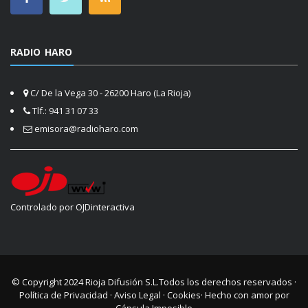
RADIO HARO
C/ De la Vega 30 - 26200 Haro (La Rioja)
Tlf.: 941 31 07 33
emisora@radioharo.com
Controlado por OJDinteractiva
© Copyright 2024
Rioja Difusión S.L.
Todos los derechos reservados ·
Política de Privacidad
·
Aviso Legal
·
Cookies
· Hecho con amor por
Cápsula Imposible