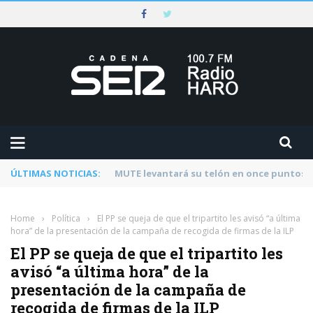
ÚLTIMAS NOTICIAS:
Rescatado un ciclista accidentado en un 
Home
›
Política
›
El PP se queja de que el tripartito les avisó “a última
hora” de la presentación de la campaña de recogida de firmas de la ILP
El PP se queja de que el tripartito les
avisó “a última hora” de la
presentación de la campaña de
recogida de firmas de la ILP