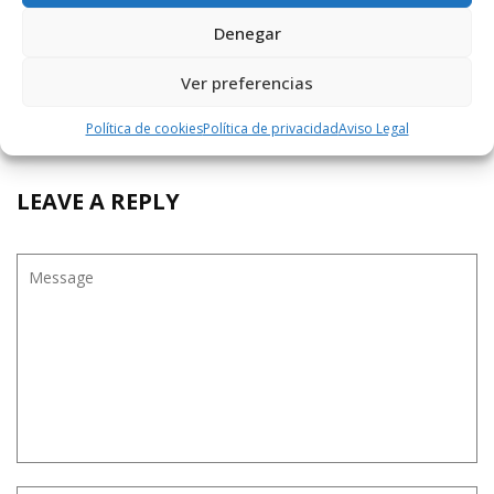
Si esperabas que los demás ivan a hacer algo, ya lo
Denegar
has comprobado, postureo, fotos etc.
Muchos intereses empresariales por medio , Ojalá
Ver preferencias
el Ayuntamiento pueda solucionar el problema.
No a las líneas, pero el postureo, para los
domingos.
Política de cookies
Política de privacidad
Aviso Legal
LEAVE A REPLY