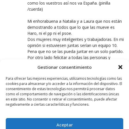
como los vuestros así nos va España. (pinilla
/cuerda)
Mi enhorabuena a Natalia y a Laura que nos están
demostrando a todos que lo que las mueve es
Haro, ni el pp ni el psoe.
Dos mujeres muy inteligentes y trabajadoras. En mi
opinión si estuviesen juntas serían un equipo 10.
Pena que no se las pueda juntar en un solo partido.
Por otro lado felicitar a todas las personas y
asociaciones que apoyan la defensa de San Felices
Gestionar consentimiento
y en especial a las familias Muga y Heredia, por dar
de nuevo una lección de jarrerismo.
Para ofrecer las mejores experiencias, utilizamos tecnologías como las
Para concluir seguro que Lidia no fue por algo
cookies para almacenar y/o acceder a la información del dispositivo. El
justificado.
consentimiento de estas tecnologías nos permitirá procesar datos
como el comportamiento de navegación o las identificaciones únicas
en este sitio. No consentir o retirar el consentimiento, puede afectar
negativamente a ciertas características y funciones.
ZACO
22 NOVIEMBRE, 2016 AT 18:41
Julián, da las gracias a Laura que es la única que
Aceptar
puede hacer algo.