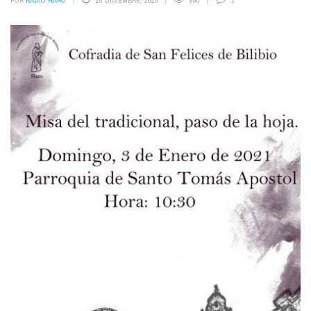
POR
RADIO HARO
26 DICIEMBRE, 2020
998
1