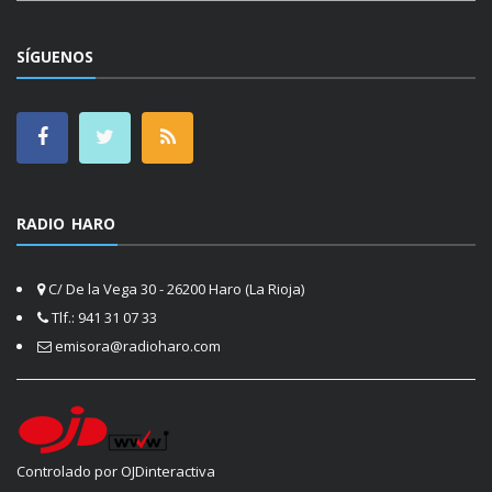
SÍGUENOS
RADIO HARO
C/ De la Vega 30 - 26200 Haro (La Rioja)
Tlf.: 941 31 07 33
emisora@radioharo.com
Controlado por OJDinteractiva