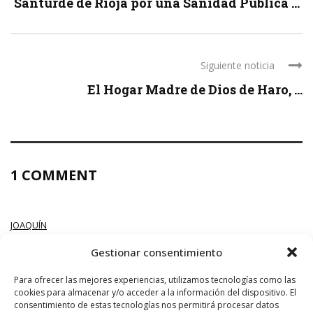
`Santurde de Rioja por una Sanidad Pública ...
Siguiente noticia
El Hogar Madre de Dios de Haro, ...
1 COMMENT
JOAQUÍN
26 DICIEMBRE, 2020 AT 23:04
Gestionar consentimiento
¿La Pandemia? ¿Cuál Pandemia?
Para ofrecer las mejores experiencias, utilizamos tecnologías como las
cookies para almacenar y/o acceder a la información del dispositivo. El
LEAVE A REPLY
consentimiento de estas tecnologías nos permitirá procesar datos