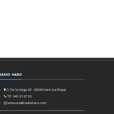
RADIO HARO
C/ De la Vega 30 - 26200 Haro (La Rioja)
Tlf.: 941 31 07 33
emisora@radioharo.com