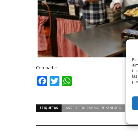
Par
alm
Compartir:
tec
las
Facebook
Twitter
WhatsApp
pue
ETIQUETAS
ASOCIACION CAMINO DE SANTIAGO