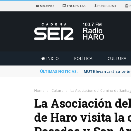
ARCHIVO
ENCUESTAS
PUBLICIDAD
E
INICIO
POLÍTICA
CULTURA
ÚLTIMAS NOTICIAS:
MUTE levantará su telón
Home
›
Cultura
›
La Asociación del Camino de Santiag
La Asociación de
de Haro visita la