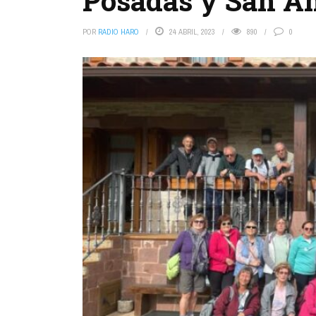
Posadas y San A
POR
RADIO HARO
24 ABRIL, 2023
890
0