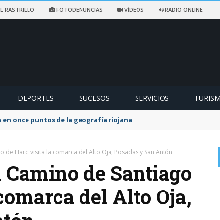
L RASTRILLO
FOTODENUNCIAS
VÍDEOS
RADIO ONLINE
DEPORTES
SUCESOS
SERVICIOS
TURIS
 en once puntos de la geografía riojana
o de Haro visita la comarca del Alto Oja, Posadas y San Antón
l Camino de Santiago
 comarca del Alto Oja,