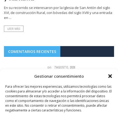
En su recorrido se interesaron por la Iglesia de San Antón del siglo
XVI, de construcción Rural, con bóvedas del siglo XVIII y una entrada
en ...
LEER MÁS
COMENTARIOS RECIENTES
on
7 AGOSTO, 2026
a,
Los niños molestos,gritones y maleducados están prohibidos también. En
Gestionar consentimiento
esa foto se observa mas basura que colillas.
Para ofrecer las mejores experiencias, utilizamos tecnologías como las
sin
FOTODENUNCIAS | Fumar no es güay
cookies para almacenar y/o acceder a la información del dispositivo. El
consentimiento de estas tecnologías nos permitirá procesar datos
como el comportamiento de navegación o las identificaciones únicas
en este sitio. No consentir o retirar el consentimiento, puede afectar
negativamente a ciertas características y funciones.