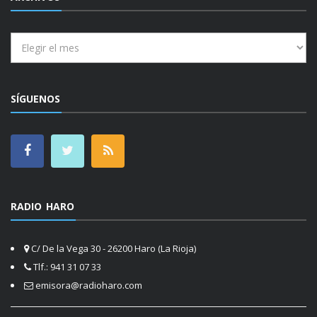
Archivos
SÍGUENOS
RADIO HARO
C/ De la Vega 30 - 26200 Haro (La Rioja)
Tlf.: 941 31 07 33
emisora@radioharo.com