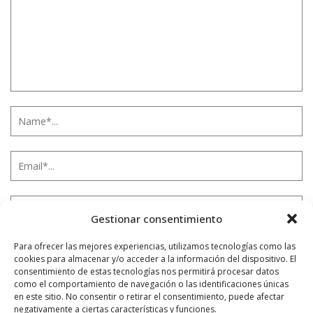
Gestionar consentimiento
Para ofrecer las mejores experiencias, utilizamos tecnologías como las
cookies para almacenar y/o acceder a la información del dispositivo. El
Notificarme vía correo electrónico cuando el comentario sea
consentimiento de estas tecnologías nos permitirá procesar datos
aprobado.
como el comportamiento de navegación o las identificaciones únicas
en este sitio. No consentir o retirar el consentimiento, puede afectar
negativamente a ciertas características y funciones.
Este sitio usa Akismet para reducir el spam.
Aprende