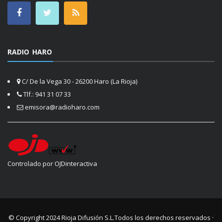
RADIO HARO
C/ De la Vega 30 - 26200 Haro (La Rioja)
Tlf.: 941 31 07 33
emisora@radioharo.com
Controlado por OJDinteractiva
© Copyright 2024
Rioja Difusión S.L.
Todos los derechos reservados ·