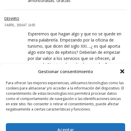
amontonadas. Gracias
DEHARO
3 ABRIL, 2024 AT 14:05
Esperemos que hagan algo y que no se quede en
mera palabrería. Empezando por la oficina de
turismo, que dicen del siglo XXI….¿ es qué aporta
algo este tipo de epítetos? Deberían de empezar
por dar valor a los servicios que se ofrecen, al
personal…No sirve de nada el que se les llene
siempre la boca diciendo que el turismo es muy
Gestionar consentimiento
importante para Haro y luego se destina para la
promoción-información turística el mínimo dinero
Para ofrecer las mejores experiencias, utilizamos tecnologías como las
cookies para almacenar y/o acceder a la información del dispositivo. El
posible, lo cual repercute en el poco personal que
consentimiento de estas tecnologías nos permitirá procesar datos
se contrata, escasas horas de apertura etc.
como el comportamiento de navegación o las identificaciones únicas
en este sitio. No consentir o retirar el consentimiento, puede afectar
negativamente a ciertas características y funciones.
TEMPORERO
3 ABRIL, 2024 AT 15:25
Si no se hubiese realizado la «infrautilizada
Aceptar