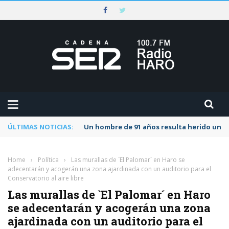
ÚLTIMAS NOTICIAS:
Un hombre de 91 años resulta herido una s
Home
›
Política
›
Las murallas de `El Palomar´ en Haro se
adecentarán y acogerán una zona ajardinada con un auditorio para el
Conservatorio al aire libre
Las murallas de `El Palomar´ en Haro
se adecentarán y acogerán una zona
ajardinada con un auditorio para el