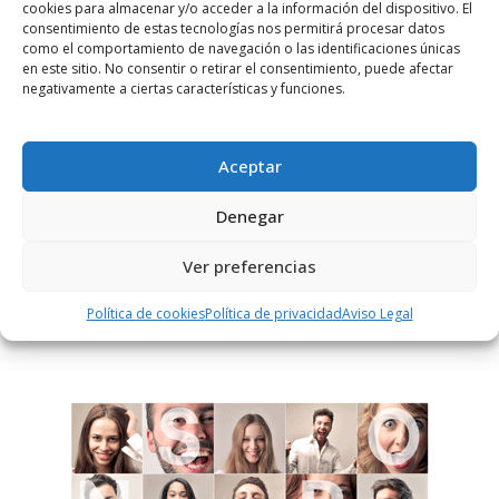
cookies para almacenar y/o acceder a la información del dispositivo. El
consentimiento de estas tecnologías nos permitirá procesar datos
como el comportamiento de navegación o las identificaciones únicas
en este sitio. No consentir o retirar el consentimiento, puede afectar
negativamente a ciertas características y funciones.
Notificarme vía correo electrónico cuando el comentario sea
aprobado.
Aceptar
Este sitio usa Akismet para reducir el spam.
Aprende
cómo se procesan los datos de tus comentarios.
Denegar
Ver preferencias
PUBLICIDAD
Política de cookies
Política de privacidad
Aviso Legal