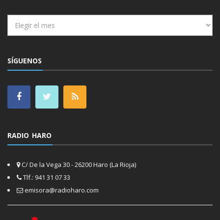
Archivos
SÍGUENOS
RADIO HARO
C/ De la Vega 30 - 26200 Haro (La Rioja)
Tlf.: 941 31 07 33
emisora@radioharo.com