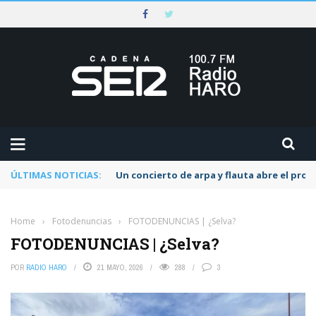
ÚLTIMAS NOTICIAS:
Un concierto de arpa y flauta abre el pr
Home
›
Fotodenuncias
›
FOTODENUNCIAS | ¿Selva?
FOTODENUNCIAS | ¿Selva?
POR
RADIO HARO
21 MAYO, 2026
288
3