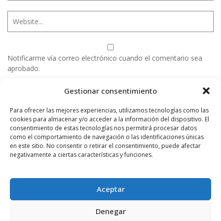
Notificarme vía correo electrónico cuando el comentario sea
aprobado.
Gestionar consentimiento
Este sitio usa Akismet para reducir el spam.
Aprende
cómo se procesan los datos de tus comentarios.
Para ofrecer las mejores experiencias, utilizamos tecnologías como las
cookies para almacenar y/o acceder a la información del dispositivo. El
consentimiento de estas tecnologías nos permitirá procesar datos
como el comportamiento de navegación o las identificaciones únicas
PUBLICIDAD
en este sitio. No consentir o retirar el consentimiento, puede afectar
negativamente a ciertas características y funciones.
Aceptar
Denegar