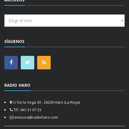
Archivos
SÍGUENOS
RADIO HARO
C/ De la Vega 30 - 26200 Haro (La Rioja)
Tlf.: 941 31 07 33
emisora@radioharo.com