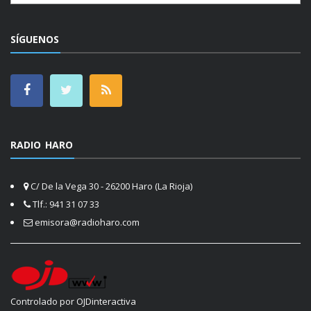
SÍGUENOS
RADIO HARO
C/ De la Vega 30 - 26200 Haro (La Rioja)
Tlf.: 941 31 07 33
emisora@radioharo.com
Controlado por OJDinteractiva