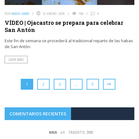
POR
RADIO HARO
13 ENERO, 2025
798
0
VÍDEO | Ojacastro se prepara para celebrar
San Antón
Este fin de semana se procederá al tradicional reparto de las habas
de San Antón.
LEER MÁS
1
2
3
…
5
COMENTARIOS RECIENTES
on
6 AGOSTO, 2026