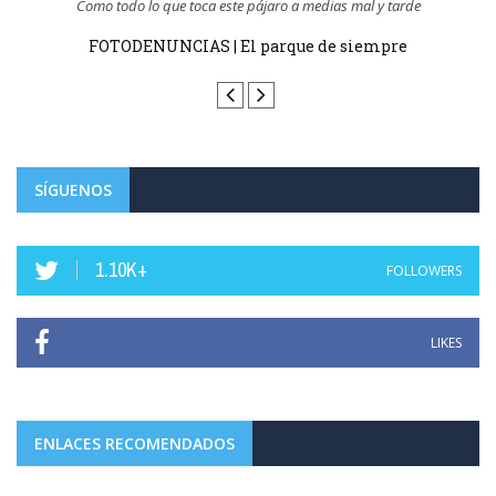
Abel Pérez Gil no te preocupes, a el no le van a cobrar la entrada.
Haro homenajea este domingo a su jarrero más ilustre,
Luis de la Fuente, campeón del mundo ...
SÍGUENOS
1.10K+
FOLLOWERS
LIKES
ENLACES RECOMENDADOS