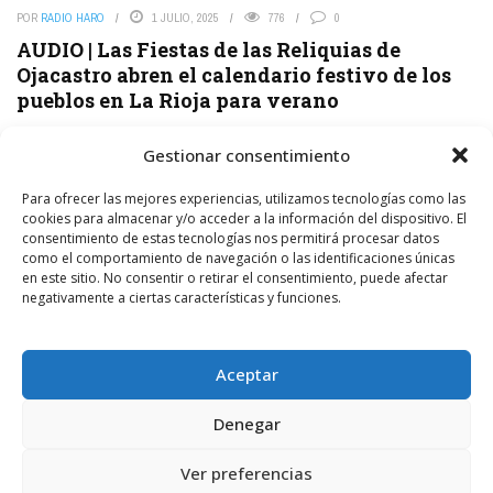
POR
RADIO HARO
1 JULIO, 2025
776
0
AUDIO | Las Fiestas de las Reliquias de
Ojacastro abren el calendario festivo de los
pueblos en La Rioja para verano
Ojacastro celebra este fin de semana sus Fiestas de las Reliquias
Gestionar consentimiento
2025, abriendo así el calendario de festividades en los pueblos de
La Rioja para este ...
Para ofrecer las mejores experiencias, utilizamos tecnologías como las
cookies para almacenar y/o acceder a la información del dispositivo. El
LEER MÁS
consentimiento de estas tecnologías nos permitirá procesar datos
como el comportamiento de navegación o las identificaciones únicas
en este sitio. No consentir o retirar el consentimiento, puede afectar
negativamente a ciertas características y funciones.
Aceptar
Denegar
Ver preferencias