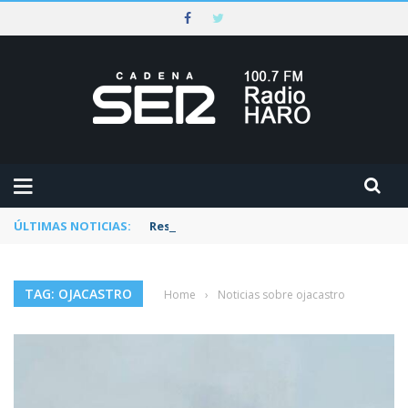
ÚLTIMAS NOTICIAS:
Rescatado un ciclista accidentado en un 
TAG: OJACASTRO
Home
›
Noticias sobre ojacastro