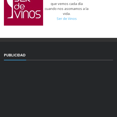
tenemos más cerca, de lo
que vemos cada día
cuando nos asomamos a la
vida.
Ser de Vinos
PUBLICIDAD