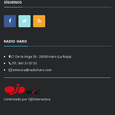
SÍGUENOS
RADIO HARO
C/ De la Vega 30 - 26200 Haro (La Rioja)
Tlf.: 941 31 07 33
emisora@radioharo.com
Controlado por OJDinteractiva