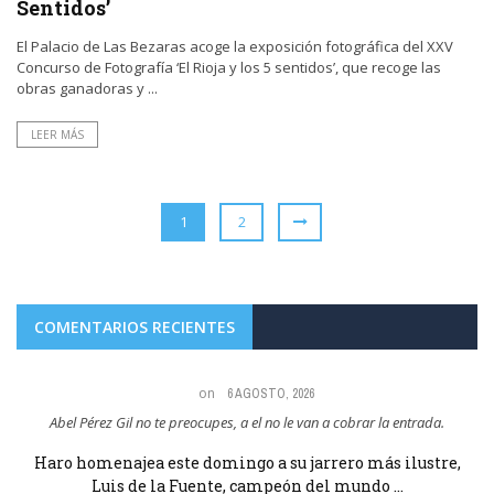
Sentidos’
El Palacio de Las Bezaras acoge la exposición fotográfica del XXV
Concurso de Fotografía ‘El Rioja y los 5 sentidos’, que recoge las
obras ganadoras y ...
LEER MÁS
1
2
COMENTARIOS RECIENTES
on
6 AGOSTO, 2026
Maria Angeles Lugel Y que pasa porque le aplaudiera? VIVA RUBIALES Y
VIVA LUIS DE LA ...
E
Haro homenajea este domingo a su jarrero más ilustre,