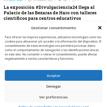
POR
RADIO HARO
24 FEBRERO, 2025
498
0
La exposición #Divulgaciencia24 llega al
Palacio de las Bezaras de Haro con talleres
científicos para centros educativos
Fundación Caja Rioja organiza en Haro la exposición
Gestionar consentimiento
#Divulgaciencia24, formada por los trabajos de ciencia y tecnología
realizados por estudiantes de La Rioja. La muestra podrá ...
Para ofrecer las mejores experiencias, utilizamos tecnologías como las
cookies para almacenar y/o acceder a la información del dispositivo. El
consentimiento de estas tecnologías nos permitirá procesar datos
LEER MÁS
como el comportamiento de navegación o las identificaciones únicas
en este sitio. No consentir o retirar el consentimiento, puede afectar
negativamente a ciertas características y funciones.
Aceptar
Denegar
Ver preferencias
Política de cookies
Política de privacidad
Aviso Legal