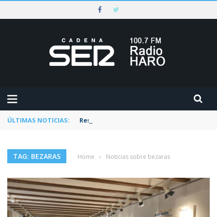
ÚLTIMAS NOTICIAS:
Rescatado un ciclista accidentado en un 
TAG: BEZARAS
Home
›
Noticias sobre bezaras